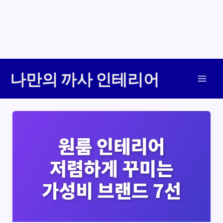
콘
나만의 까사 인테리어
텐
Mai
츠
로
Men
건
너
뛰
기