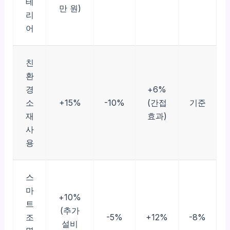
테
만 원)
리
어
친
환
경
+6%
소
+15%
-10%
(간접
기준
재
효과)
사
용
스
마
+10%
트
(추가
조
-5%
+12%
-8%
설비