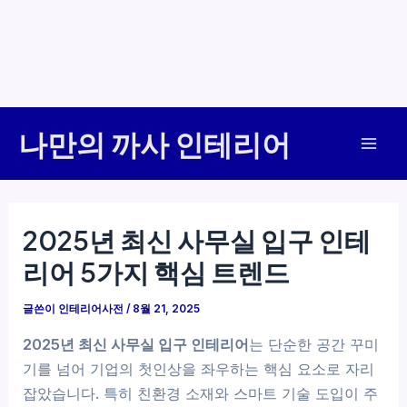
콘
나만의 까사 인테리어
텐
Mai
츠
로
Men
건
2025년 최신 사무실 입구 인테
너
리어 5가지 핵심 트렌드
뛰
기
글쓴이
인테리어사전
/
8월 21, 2025
2025년 최신 사무실 입구 인테리어
는 단순한 공간 꾸미
기를 넘어 기업의 첫인상을 좌우하는 핵심 요소로 자리
잡았습니다. 특히 친환경 소재와 스마트 기술 도입이 주