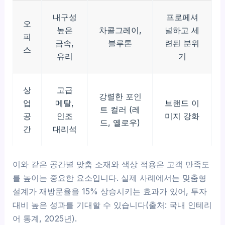
내구성
프로페셔
오
높은
차콜그레이,
널하고 세
피
금속,
블루톤
련된 분위
스
유리
기
상
고급
강렬한 포인
업
메탈,
브랜드 이
트 컬러 (레
공
인조
미지 강화
드, 옐로우)
간
대리석
이와 같은 공간별 맞춤 소재와 색상 적용은 고객 만족도
를 높이는 중요한 요소입니다. 실제 사례에서는 맞춤형
설계가 재방문율을 15% 상승시키는 효과가 있어, 투자
대비 높은 성과를 기대할 수 있습니다(출처: 국내 인테리
어 통계, 2025년).