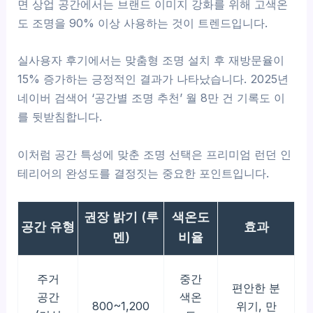
면 상업 공간에서는 브랜드 이미지 강화를 위해 고색온
도 조명을 90% 이상 사용하는 것이 트렌드입니다.
실사용자 후기에서는 맞춤형 조명 설치 후 재방문율이
15% 증가하는 긍정적인 결과가 나타났습니다. 2025년
네이버 검색어 ‘공간별 조명 추천’ 월 8만 건 기록도 이
를 뒷받침합니다.
이처럼 공간 특성에 맞춘 조명 선택은 프리미엄 런던 인
테리어의 완성도를 결정짓는 중요한 포인트입니다.
권장 밝기 (루
색온도
공간 유형
효과
멘)
비율
주거
중간
편안한 분
공간
색온
800~1,200
위기, 만