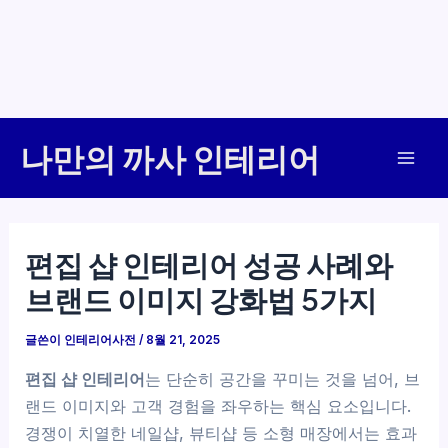
콘
나만의 까사 인테리어
텐
Mai
츠
로
Men
건
편집 샵 인테리어 성공 사례와
너
브랜드 이미지 강화법 5가지
뛰
기
글쓴이
인테리어사전
/
8월 21, 2025
편집 샵 인테리어
는 단순히 공간을 꾸미는 것을 넘어, 브
랜드 이미지와 고객 경험을 좌우하는 핵심 요소입니다.
경쟁이 치열한 네일샵, 뷰티샵 등 소형 매장에서는 효과