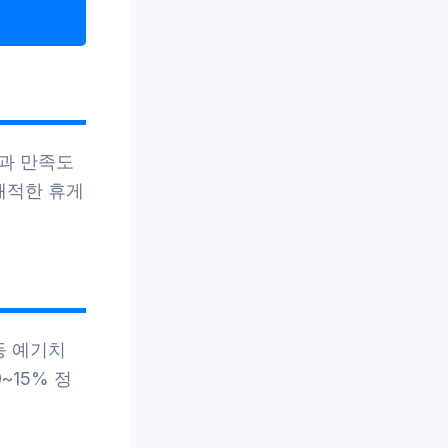
과 만족도
쾌적한 휴게
등 예기치
~15% 정