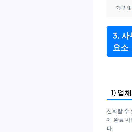
가구 및
3. 
요소
1) 
신뢰할 수
제 완료 
다.