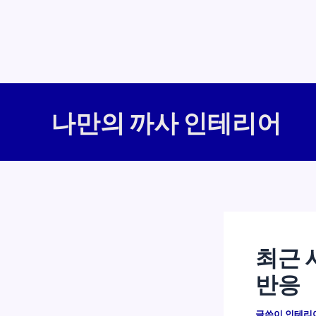
콘
텐
나만의 까사 인테리어
츠
로
건
너
뛰
기
최근 
반응
글쓴이
인테리