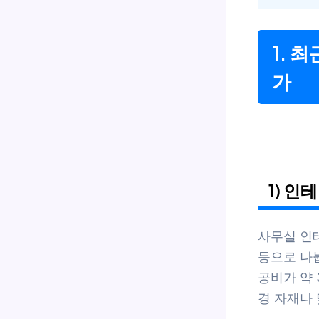
1. 
가
1) 
사무실 인테
등으로 나뉩
공비가 약 
경 자재나