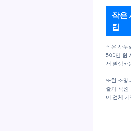
작은 
팁
작은 사무
500만 원
서 발생하
또한 조명과
출과 직원
어 업체 기준