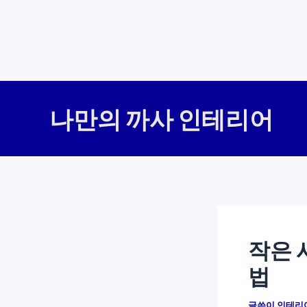
콘
텐
나만의 까사 인테리어
츠
로
건
너
뛰
기
작은 
법
글쓴이
인테리