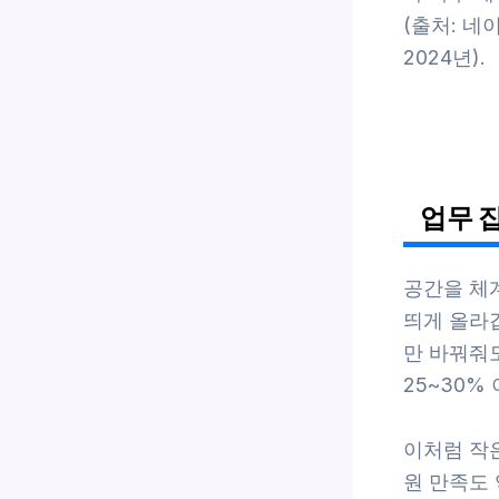
(출처: 네
2024년).
업무 
공간을 체
띄게 올라
만 바꿔줘
25~30%
이처럼 작
원 만족도