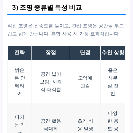
3) 조명 종류별 특성 비교
직접 조명은 집중도를 높이고, 간접 조명은 공간을 부드
럽고 넓게 만듭니다. 혼합 사용 시 가장 효과적입니다.
전략
장점
단점
추천 상황
밝은
좁은
공간 넓어
톤 인
오염에
사무
보임, 시각
테리
민감
실 전
적 쾌적함
어
반
다양
다기
공간 활용
초기 비
한 용
능 가
극대화
용 발생
도 공
구