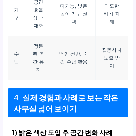
공간
다기능, 낮은
과도한
가
효율
높이 가구 선
배치 자
구
성 극
택
제
대화
정돈
잡동사니
수
된 공
벽면 선반, 숨
노출 방
납
간 유
김 수납 활용
지
지
4. 실제 경험과 사례로 보는 작은
사무실 넓어 보이기
1) 밝은 색상 도입 후 공간 변화 사례