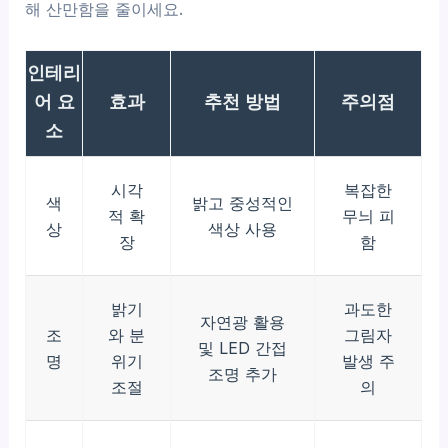
해 산만함을 줄이세요.
인테리
어 요
효과
추천 방법
주의점
소
시각
복잡한
색
밝고 중성적인
적 확
무늬 피
상
색상 사용
장
함
밝기
과도한
자연광 활용
조
와 분
그림자
및 LED 간접
명
위기
발생 주
조명 추가
조절
의