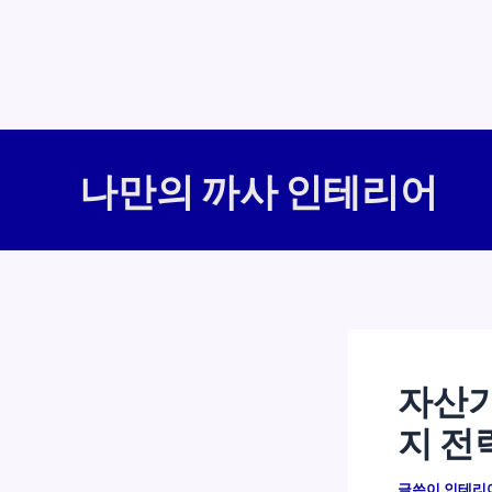
콘
텐
나만의 까사 인테리어
츠
로
건
너
뛰
기
자산가
지 전
글쓴이
인테리