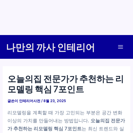
콘
나만의 까사 인테리어
텐
Mai
츠
로
Men
건
오늘의집 전문가가 추천하는 리
너
모델링 핵심 7포인트
뛰
기
글쓴이
인테리어사전
/
8월 23, 2025
리모델링을 계획할 때 가장 고민되는 부분은 공간 변화
이상의 가치를 만들어내는 방법입니다.
오늘의집 전문가
가 추천하는 리모델링 핵심 7포인트
는 최신 트렌드와 실