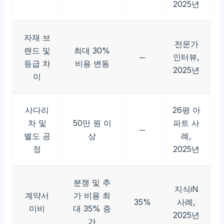
2025년
자재 브
전문가
랜드 및
최대 30%
─
인터뷰,
등급 차
비용 변동
2025년
이
사다리
26평 아
차 및
50만 원 이
파트 사
─
별도 공
상
례,
정
2025년
분쟁 및 추
지식iN
계약서
가 비용 최
35%
사례,
미비
대 35% 증
2025년
가