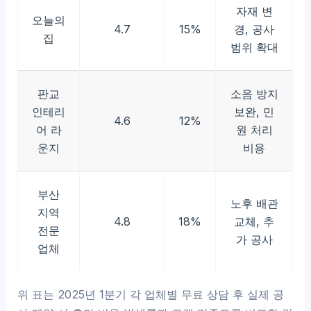
자재 변
오늘의
4.7
15%
경, 공사
집
범위 확대
판교
소음 방지
인테리
보완, 민
4.6
12%
어 라
원 처리
운지
비용
부산
노후 배관
지역
4.8
18%
교체, 추
전문
가 공사
업체
위 표는 2025년 1분기 각 업체별 무료 상담 후 실제 공