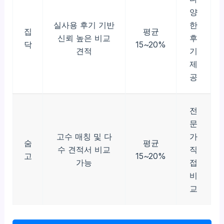
양
실사용 후기 기반
한
집
평균
신뢰 높은 비교
후
닥
15~20%
견적
기
제
공
전
문
고수 매칭 및 다
가
숨
평균
수 견적서 비교
직
고
15~20%
가능
접
비
교