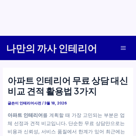
콘
나만의 까사 인테리어
텐
Mai
츠
로
Men
건
아파트 인테리어 무료 상담 대신
너
비교 견적 활용법 3가지
뛰
기
글쓴이
인테리어사전
/
3월 18, 2026
아파트 인테리어
를 계획할 때 가장 고민되는 부분은 업
체 선정과 견적 비교입니다. 단순한 무료 상담만으로는
비용과 신뢰성, 서비스 품질에서 한계가 있어 최근에는