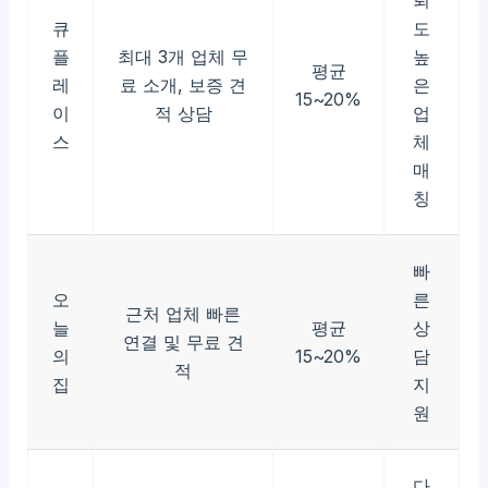
큐
도
플
최대 3개 업체 무
높
평균
레
료 소개, 보증 견
은
15~20%
이
적 상담
업
스
체
매
칭
빠
오
른
근처 업체 빠른
늘
평균
상
연결 및 무료 견
의
15~20%
담
적
집
지
원
다