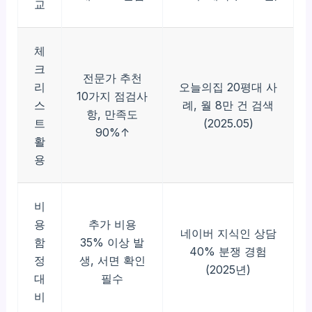
교
체
크
전문가 추천
리
오늘의집 20평대 사
10가지 점검사
스
례, 월 8만 건 검색
항, 만족도
트
(2025.05)
90%↑
활
용
비
용
추가 비용
네이버 지식인 상담
함
35% 이상 발
40% 분쟁 경험
정
생, 서면 확인
(2025년)
대
필수
비