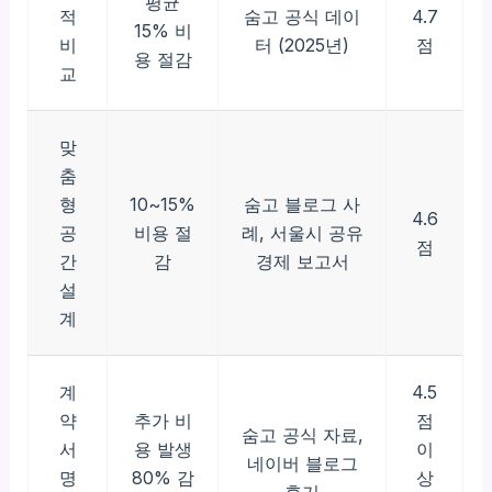
평균
적
숨고 공식 데이
4.7
15% 비
비
터 (2025년)
점
용 절감
교
맞
춤
형
10~15%
숨고 블로그 사
4.6
공
비용 절
례, 서울시 공유
점
간
감
경제 보고서
설
계
계
4.5
약
추가 비
점
숨고 공식 자료,
서
용 발생
이
네이버 블로그
명
80% 감
상