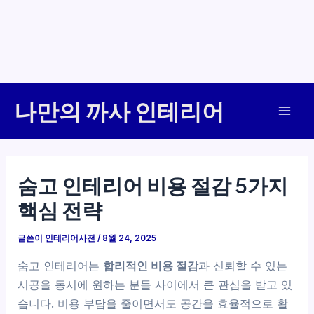
콘
나만의 까사 인테리어
텐
Mai
츠
로
Men
건
숨고 인테리어 비용 절감 5가지
너
핵심 전략
뛰
기
글쓴이
인테리어사전
/
8월 24, 2025
숨고 인테리어는
합리적인 비용 절감
과 신뢰할 수 있는
시공을 동시에 원하는 분들 사이에서 큰 관심을 받고 있
습니다. 비용 부담을 줄이면서도 공간을 효율적으로 활