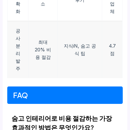
후기
확
소
업
화
체
공
사
최대
분
지식iN, 숨고 공
4.7
20% 비
리
식 팁
점
용 절감
발
주
FAQ
숨고 인테리어로 비용 절감하는 가장
효과적인 방법은 무엇인가요?