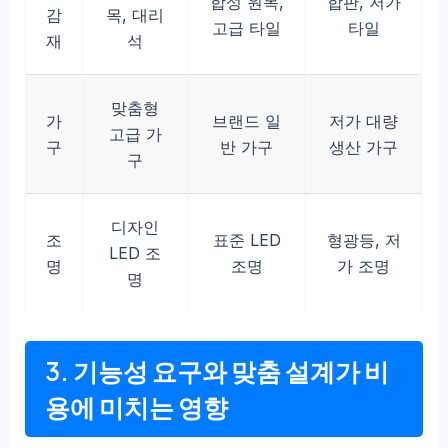
합성 원목,
합판, 저가
감
목, 대리
고급 타일
타일
재
석
맞춤형
가
브랜드 일
저가 대량
고급 가
구
반 가구
생산 가구
구
디자인
조
표준 LED
형광등, 저
LED 조
명
조명
가 조명
명
3. 기능성 요구와 맞춤 설계가 비
용에 미치는 영향