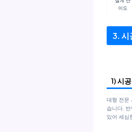
설계 난
이도
3. 
1) 시
대형 전문
습니다. 
있어 세심