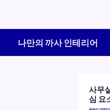
콘
텐
나만의 까사 인테리어
츠
로
건
너
뛰
기
사무실
심 요
글쓴이
인테리