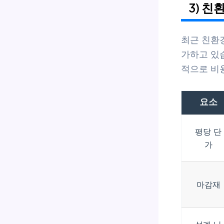
3) 친
최근 친환
가하고 있
적으로 비
요소
평당 단
가
마감재