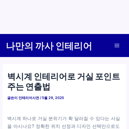
콘
나만의 까사 인테리어
텐
Mai
츠
로
Men
건
벽시계 인테리어로 거실 포인트
너
주는 연출법
뛰
기
글쓴이
인테리어사전
/
5월 29, 2025
벽시계 하나로 거실 분위기가 확 달라질 수 있다는 사실
을 아시나요? 정확한 위치 선정과 디자인 선택만으로도