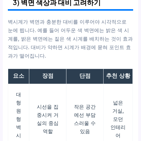
3) 벽면 색상과 대비 고려하기
벽시계가 벽면과 충분한 대비를 이루어야 시각적으로
눈에 띕니다. 예를 들어 어두운 색 벽면에는 밝은 색 시
계를, 밝은 벽면에는 짙은 색 시계를 배치하는 것이 효과
적입니다. 대비가 약하면 시계가 배경에 묻혀 포인트 효
과가 떨어집니다.
요소
장점
단점
추천 상황
대
형
넓은
시선을 집
작은 공간
원
거실,
중시켜 거
에선 부담
형
모던
실의 중심
스러울 수
벽
인테리
역할
있음
시
어