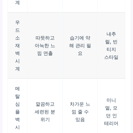
계
우
드
내추
소
따뜻하고
습기에 약
럴, 빈
재
아늑한 느
해 관리 필
티지
벽
낌 연출
요
스타일
시
계
메
탈
미니
심
깔끔하고
차가운 느
멀, 모
플
세련된 분
낌 줄 수
던 인
벽
위기
있음
테리어
시