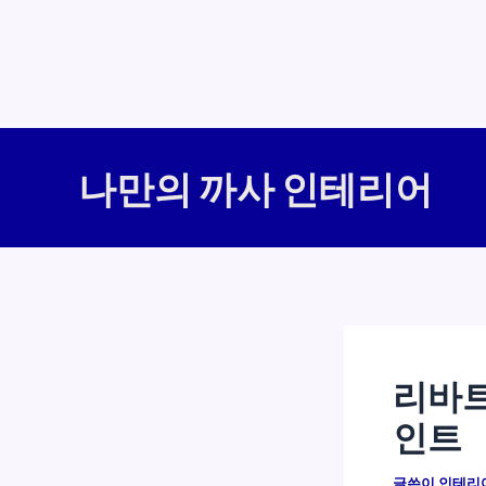
콘
텐
나만의 까사 인테리어
츠
로
건
너
뛰
기
리바트
인트
글쓴이
인테리