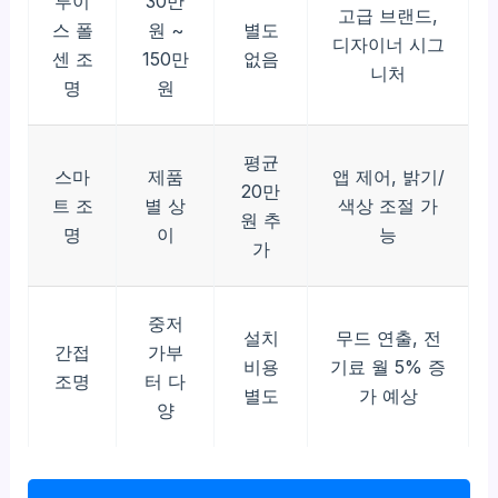
루이
30만
고급 브랜드,
스 폴
원 ~
별도
디자이너 시그
센 조
150만
없음
니처
명
원
평균
스마
제품
앱 제어, 밝기/
20만
트 조
별 상
색상 조절 가
원 추
명
이
능
가
중저
설치
무드 연출, 전
간접
가부
비용
기료 월 5% 증
조명
터 다
별도
가 예상
양