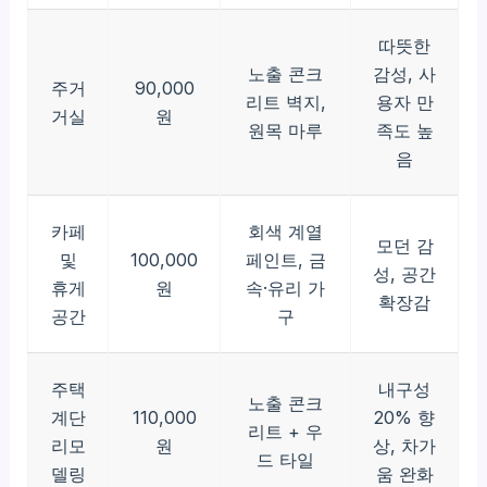
따뜻한
노출 콘크
감성, 사
주거
90,000
리트 벽지,
용자 만
거실
원
원목 마루
족도 높
음
카페
회색 계열
모던 감
및
100,000
페인트, 금
성, 공간
휴게
원
속·유리 가
확장감
공간
구
주택
내구성
노출 콘크
계단
110,000
20% 향
리트 + 우
리모
원
상, 차가
드 타일
델링
움 완화