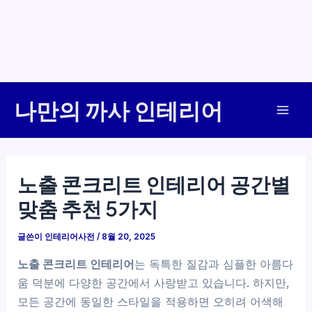
콘
나만의 까사 인테리어
텐
Mai
츠
로
Men
건
노출 콘크리트 인테리어 공간별
너
맞춤 추천 5가지
뛰
기
글쓴이
인테리어사전
/
8월 20, 2025
노출 콘크리트 인테리어
는 독특한 질감과 심플한 아름다
움 덕분에 다양한 공간에서 사랑받고 있습니다. 하지만,
모든 공간에 동일한 스타일을 적용하면 오히려 어색해