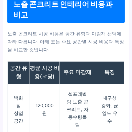
노출 콘크리트 인테리어 비용과
비교
노출 콘크리트 시공 비용은 공간 유형과 마감재 선택에
따라 다릅니다. 아래 표는 주요 공간별 시공 비용과 특징
을 비교한 것입니다.
공간 유
평균 시공 비
주요 마감재
특징
형
용(㎡당)
셀프레벨
백화
내구성
링 노출 콘
점
120,000
강화, 균
크리트, 자
상업
원
일도 우
동수평몰
공간
수
탈