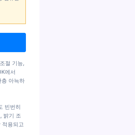
조절 기능,
0K에서
한층 아늑하
도 빈번히
 밝기 조
상 적용되고