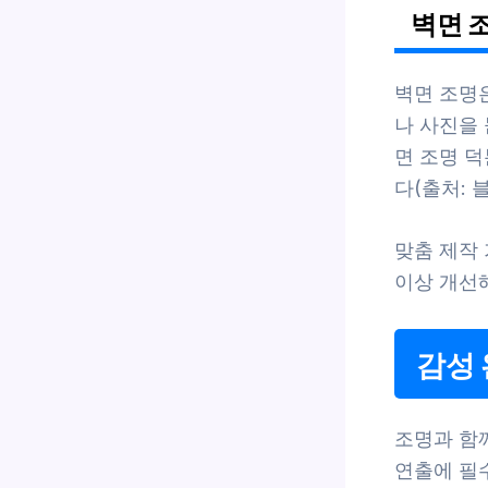
벽면 
벽면 조명
나 사진을
면 조명 
다(출처: 블
맞춤 제작
이상 개선
감성 
조명과 함
연출에 필수