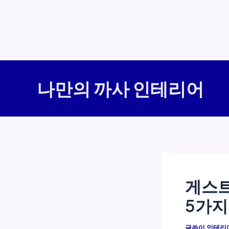
콘
텐
나만의 까사 인테리어
츠
로
건
너
뛰
기
게스트
5가지
글쓴이
인테리