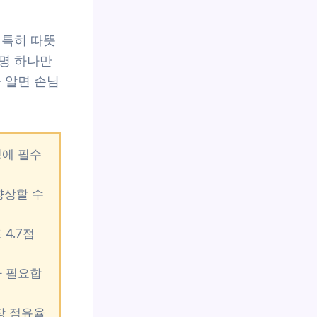
 특히 따뜻
명 하나만
 알면 손님
성에 필수
향상할 수
4.7점
가 필요합
장 점유율